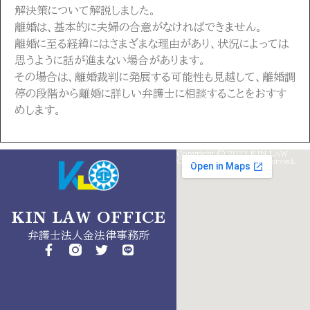
解決策について解説しました。
離婚は、基本的に夫婦の合意がなければできません。
離婚に至る経緯にはさまざまな理由があり、状況によっては
思うように話が進まない場合があります。
その場合は、離婚裁判に発展する可能性も見越して、離婚調
停の段階から離婚に詳しい弁護士に相談することをおすす
めします。
Copyright © 2023 KIN LAW
info@kinlaw.jp
OffICES. All Rights Reserved.
050-
5526-
9542
KIN LAW OFFICE
東
弁護士法人金法律事務所
京
都
昭
島
市