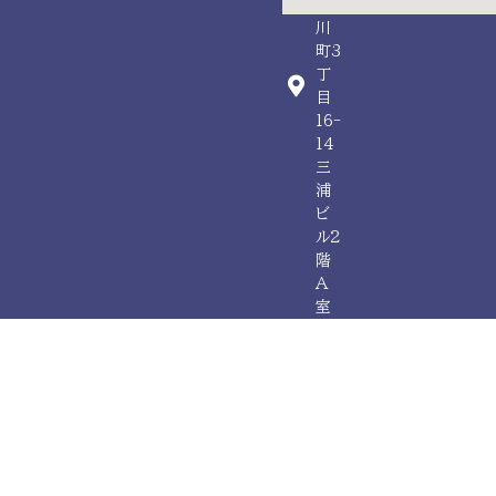
玉
川
町3
丁
目
16-
14
三
浦
ビ
ル2
階
A
室