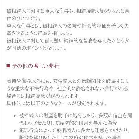
被相続人に対する重大な侮辱も、相続廃除が認められる条
件のひとつです。
重大な侮辱とは、被相続人の名誉や社会的評価を著しく失
墜させるような行為を指します。
被相続人に対して耐え難い精神的な苦痛を与えたかどうか
が判断のポイントとなります。
その他の著しい非行
虐待や侮辱以外にも、被相続人との信頼関係を破壊するよ
うな重大な不法行為や、社会的に許容されない非行がある
場合には相続廃除が認められます。
具体的には以下のようなケースが想定されます。
被相続人の財産を勝手に処分したり、多額の借金を肩
代わりさせたりして経済的な損害を与えた場合
犯罪行為によって被相続人に多大な迷惑をかけたり、
服役を繰り返したりして家庭の秩序を乱した場合