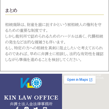
まとめ
相続廃除は、財産を誰に託すかという被相続人の権利を守
るための重要な制度です。
しかし裁判所で認められるためのハードルは高く、代襲相続
の発生など法的な複雑さも伴います。
もし、特定の方への相続を真剣に阻止したいと考えておられ
るのであれば、早めに弁護士に相談し、法的な有効性を確認
しながら準備を進めることを検討してください。
Copyright © 2023 KIN LAW
info@kinlaw.jp
OffICES. All Rights Reserved.
050-
5526-
9542
KIN LAW OFFICE
東
弁護士法人金法律事務所
京