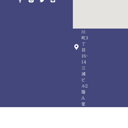
都
昭
島
市
玉
川
町3
丁
目
16-
14
三
浦
ビ
ル2
階
A
室