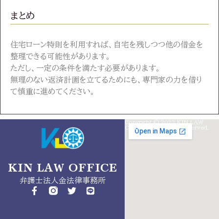
まとめ
住宅ローン特則を利用すれば、自宅を残しつつ他の借金を
整理できる可能性があります。
ただし、一定の条件を満たす必要があります。
無理のない返済計画を立てるためにも、専門家の力を借り
て慎重に進めてください。
Copyright © 2023 KIN LAW
info@kinlaw.jp
OffICES. All Rights Reserved.
050-
5526-
9542
KIN LAW OFFICE
東
弁護士法人金法律事務所
京
都
昭
島