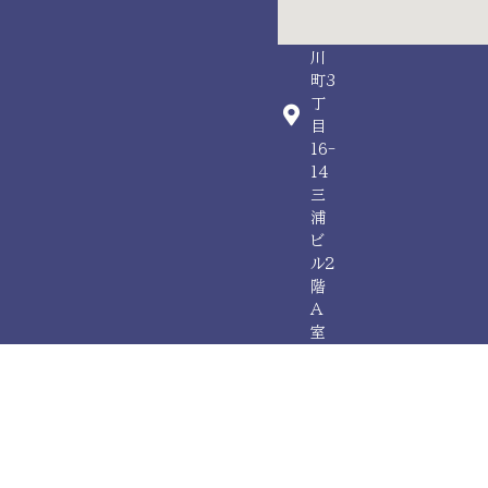
市
玉
川
町3
丁
目
16-
14
三
浦
ビ
ル2
階
A
室