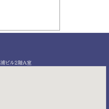
三浦ビル2階A室