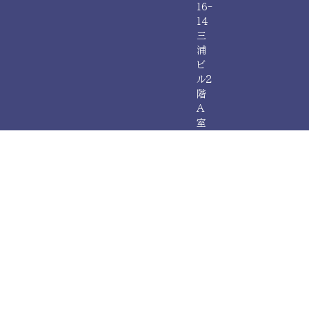
16-
14
三
浦
ビ
ル2
階
A
室