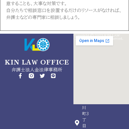
意することも、大事な対策です。
自分たちで相談窓口を設置するだけのリソースがなければ、
弁護士などの専門家に相談しましょう。
Copyright © 2023 KIN LAW
info@kinlaw.jp
OffICES. All Rights Reserved.
050-
5526-
9542
KIN LAW OFFICE
東
弁護士法人金法律事務所
京
都
昭
島
市
玉
川
町3
丁
目