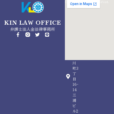
info@kinlaw.jp
OffICES. All Rights Reserved.
050-
5526-
9542
KIN LAW OFFICE
東
弁護士法人金法律事務所
京
都
昭
島
市
玉
川
町3
丁
目
16-
14
三
浦
ビ
ル2